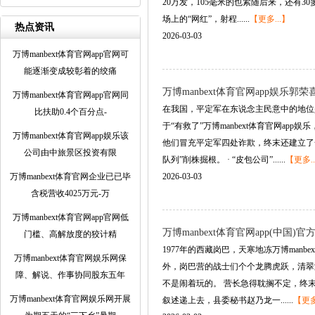
20万发，105毫米的也紧随后来，还有
场上的“网红”，射程......
【更多...】
热点资讯
2026-03-03
万博manbext体育官网app官网可
能逐渐变成较彰着的绞痛
万博manbext体育官网app娱乐郭
万博manbext体育官网app官网同
在我国，平定军在东说念主民意中的地位
比扶助0.4个百分点-
于“有救了”万博manbext体育官网a
万博manbext体育官网app娱乐该
他们冒充平定军四处诈欺，终末还建立了
公司由中旅景区投资有限
队列”削株掘根。 · “皮包公司”......
【更多..
万博manbext体育官网企业已已毕
2026-03-03
含税营收4025万元-万
万博manbext体育官网app官网低
万博manbext体育官网app(中
门槛、高解放度的狡计精
1977年的西藏岗巴，天寒地冻万博man
万博manbext体育官网娱乐网保
外，岗巴营的战士们个个龙腾虎跃，清翠
障、解说、作事协同股东五年
不是闹着玩的。 营长急得耽搁不定，终
万博manbext体育官网娱乐网开展
叙述递上去，县委秘书赵乃龙一......
【更多