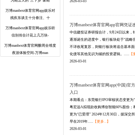
为期五天的“三下乡”暑期
2026-03-03
万博manbext体育官网app娱乐对
残疾东谈主十分眷注、十
万博manbext体育官网app官网凭
万博manbext体育官网app娱乐听
中信建投证券研报合计，9月24日以来
信别传合计花上几万块-
逐渐诞生的进度中，银行板块处于“战略
万博manbext体育官网酿周全维度
不详收尾复苏，则银行板块将追念基本面选
夜游体验空间-万博man
化债等其他见识为辅的投资逻辑。......
【更
2026-03-01
万博manbext体育官网app(中
入口
本期看点：东莞银行IPO审核状态变更为
粤宏远A拟现款收购博创智能60%股份；
更为“已受理” 2024年12月30日，
早在2019年......
【更多...】
2026-03-01