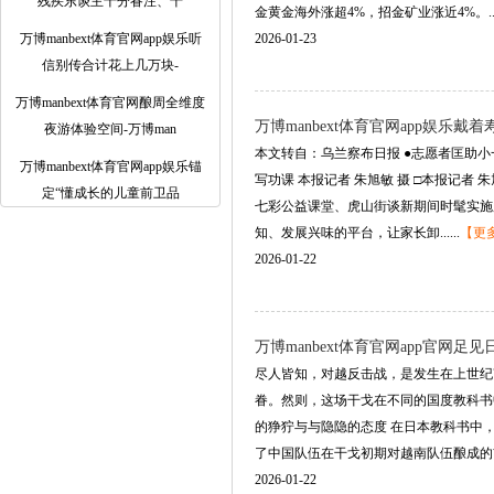
残疾东谈主十分眷注、十
金黄金海外涨超4%，招金矿业涨近4%。....
万博manbext体育官网app娱乐听
2026-01-23
信别传合计花上几万块-
万博manbext体育官网酿周全维度
万博manbext体育官网app娱乐
夜游体验空间-万博man
本文转自：乌兰察布日报 ●志愿者匡助小一
万博manbext体育官网app娱乐锚
写功课 本报记者 朱旭敏 摄 □本报记者
定“懂成长的儿童前卫品
七彩公益课堂、虎山街谈新期间时髦实施
知、发展兴味的平台，让家长卸......
【更多
2026-01-22
万博manbext体育官网app官网足
尽人皆知，对越反击战，是发生在上世纪
眷。然则，这场干戈在不同的国度教科书
的狰狞与与隐隐的态度 在日本教科书中
了中国队伍在干戈初期对越南队伍酿成的首要
2026-01-22