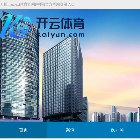
万博manbext体育官网(中国)官方网站登录入口
首页
案例
设计师