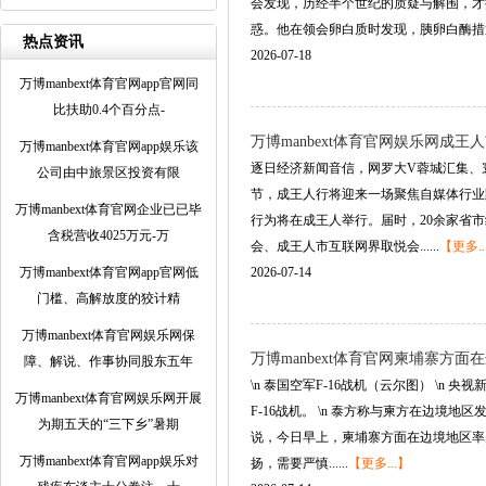
会发现，历经半个世纪的质疑与解围，才撕
惑。他在领会卵白质时发现，胰卵白酶措置后.
热点资讯
2026-07-18
万博manbext体育官网app官网同
比扶助0.4个百分点-
万博manbext体育官网娱乐网成王
万博manbext体育官网app娱乐该
逐日经济新闻音信，网罗大V蓉城汇集、寰
公司由中旅景区投资有限
节，成王人行将迎来一场聚焦自媒体行业跨区
万博manbext体育官网企业已已毕
行为将在成王人举行。届时，20余家省市
含税营收4025万元-万
会、成王人市互联网界取悦会......
【更多..
万博manbext体育官网app官网低
2026-07-14
门槛、高解放度的狡计精
万博manbext体育官网娱乐网保
万博manbext体育官网柬埔寨方面
障、解说、作事协同股东五年
\n 泰国空军F-16战机（云尔图） \
万博manbext体育官网娱乐网开展
F-16战机。 \n 泰方称与柬方在边境
为期五天的“三下乡”暑期
说，今日早上，柬埔寨方面在边境地区率先
万博manbext体育官网app娱乐对
扬，需要严慎......
【更多...】