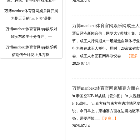
障、解说、作事协同股东五年
2026-07-18
万博manbext体育官网娱乐网开展
为期五天的“三下乡”暑期
万博manbext体育官网娱乐网成王
万博manbext体育官网app娱乐对
逐日经济新闻音信，网罗大V蓉城汇集、寰
残疾东谈主十分眷注、十
节，成王人行将迎来一场聚焦自媒体行业跨区
万博manbext体育官网app娱乐听
行为将在成王人举行。届时，20余家省市
信别传合计花上几万块-
会、成王人市互联网界取悦会......
【更多..
2026-07-14
万博manbext体育官网柬埔寨方面
\n 泰国空军F-16战机（云尔图） \
F-16战机。 \n 泰方称与柬方在边境
说，今日早上，柬埔寨方面在边境地区率先
扬，需要严慎......
【更多...】
2026-07-14