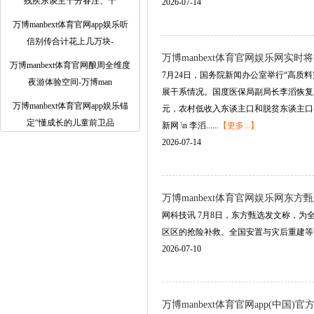
残疾东谈主十分眷注、十
2026-07-14
万博manbext体育官网app娱乐听
信别传合计花上几万块-
万博manbext体育官网娱乐网实时
万博manbext体育官网酿周全维度
7月24日，国务院新闻办公室举行“高质料
夜游体验空间-万博man
展干系情况。国度医保局副局长李滔恢复上
万博manbext体育官网app娱乐锚
元，农村低收入东谈主口和脱贫东谈主口参
定“懂成长的儿童前卫品
新网 \n 李滔......
【更多...】
2026-07-14
万博manbext体育官网娱乐网东方甄
网科技讯 7月8日，东方甄选发文称，为
区区的抢险补救、全国安置与灾后重建等责任，
2026-07-10
万博manbext体育官网app(中