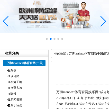
栏目分类
你的位置：
万博manbext体育官网(中国)
万博manbext体育官网(中国)
官方网站登录入口
案例
设计师
在施工地
别墅实施
万博manbext体育官网娱乐网“成齐
陈设
2025年6月30日 谣 言 贵州榕江洪
新闻资讯
在猖狂已形成13东说念主亏损2东说念
关于我们