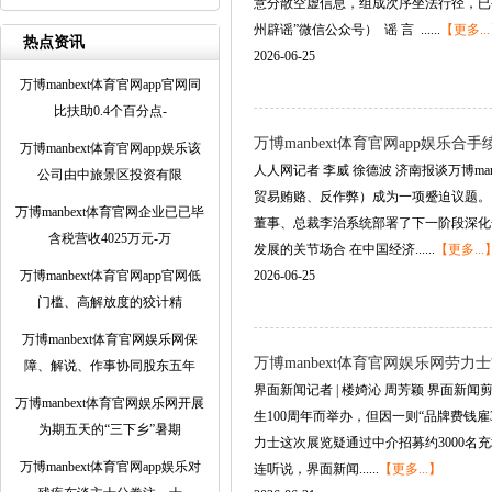
意分散空虚信息，组成次序坐法行径，已
州辟谣”微信公众号） 谣 言 ......
【更多..
热点资讯
2026-06-25
万博manbext体育官网app官网同
比扶助0.4个百分点-
万博manbext体育官网app娱乐合
万博manbext体育官网app娱乐该
人人网记者 李威 徐德波 济南报谈万博ma
公司由中旅景区投资有限
贸易贿赂、反作弊）成为一项蹙迫议题。
万博manbext体育官网企业已已毕
董事、总裁李治系统部署了下一阶段深化
含税营收4025万元-万
发展的关节场合 在中国经济......
【更多...
万博manbext体育官网app官网低
2026-06-25
门槛、高解放度的狡计精
万博manbext体育官网娱乐网保
万博manbext体育官网娱乐网劳力
障、解说、作事协同股东五年
界面新闻记者 | 楼婍沁 周芳颖 界面新
万博manbext体育官网娱乐网开展
生100周年而举办，但因一则“品牌费钱雇
为期五天的“三下乡”暑期
力士这次展览疑通过中介招募约3000名
万博manbext体育官网app娱乐对
连听说，界面新闻......
【更多...】