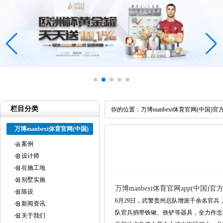
栏目分类
你的位置：
万博manbext体育官网(中国)
万博manbext体育官网(中国)
官方网站登录入口
案例
设计师
在施工地
别墅实施
万博manbext体育官网app(中国
陈设
6月29日，武警贵州总队增派千余名官兵
新闻资讯
队官兵捎带铁锹、铁铲等器具，全力作念
关于我们