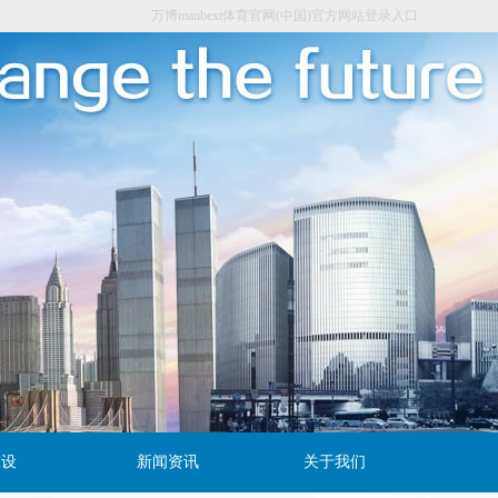
万博manbext体育官网(中国)官方网站登录入口
陈设
新闻资讯
关于我们