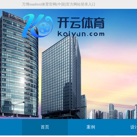
万博manbext体育官网(中国)官方网站登录入口
首页
案例
设