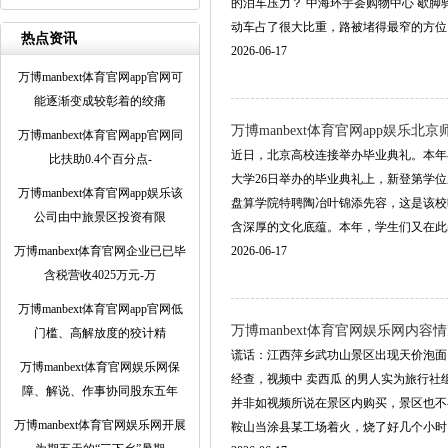
的泊车压力？ 中海环宇荟购物中心 歇
动车占了很大比重，路被堵得最窄的方位，行东
热点资讯
2026-06-17
万博manbext体育官网app官网可
能逐渐变成较彰着的绞痛
万博manbext体育官网app娱乐北
万博manbext体育官网app官网同
近日，北京高校连接举办毕业典礼。本年
比扶助0.4个百分点-
大学26日举办的毕业典礼上，新登第学
万博manbext体育官网app娱乐该
盘算学院特聘陶冶叶锦添先容，这是该校
公司由中旅景区投资有限
含深厚的文化底蕴。本年，学生们又在此基础
万博manbext体育官网企业已已毕
2026-06-17
含税营收4025万元-万
万博manbext体育官网app官网低
万博manbext体育官网娱乐网内容情况
门槛、高解放度的狡计精
谎话：江西萍乡武功山景区出现天价泡面
万博manbext体育官网娱乐网保
经查，视频中 卖西瓜 的男人实为旅行
障、解说、作事协同股东五年
并非如视频所说在景区内购买，景区也不
万博manbext体育官网娱乐网开展
鞍山当涂县某工场着火，烧了好几个小时？ 真