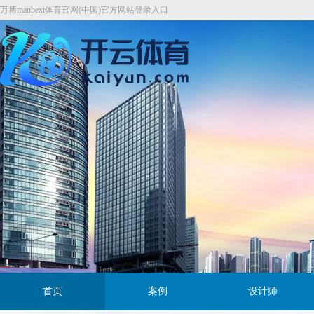
万博manbext体育官网(中国)官方网站登录入口
首页
案例
设计师